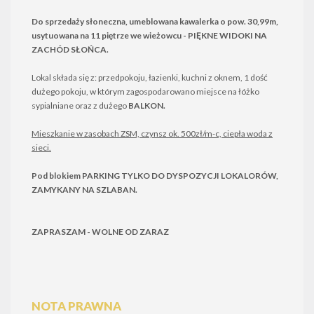
Do sprzedaży słoneczna, umeblowana kawalerka o pow. 30,99m,
usytuowana na 11 piętrze we wieżowcu - PIĘKNE WIDOKI NA
ZACHÓD SŁOŃCA.
Lokal składa się z: przedpokoju, łazienki, kuchni z oknem, 1 dość
dużego pokoju, w którym zagospodarowano miejsce na łóżko
sypialniane oraz z dużego
BALKON.
Mieszkanie w zasobach ZSM, czynsz ok. 500zł/m-c, ciepła woda z
sieci.
Pod blokiem
PARKING TYLKO DO DYSPOZYCJI LOKALORÓW,
ZAMYKANY NA SZLABAN.
ZAPRASZAM - WOLNE OD ZARAZ
NOTA PRAWNA