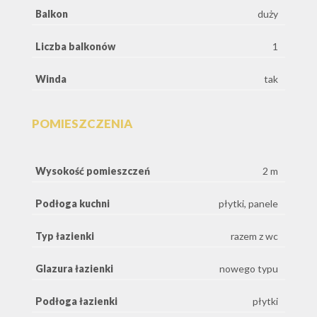
Balkon
duży
Liczba balkonów
1
Winda
tak
POMIESZCZENIA
Wysokość pomieszczeń
2 m
Podłoga kuchni
płytki, panele
Typ łazienki
razem z wc
Glazura łazienki
nowego typu
Podłoga łazienki
płytki