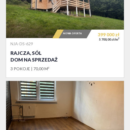
NOWA OFERTA
399 000
zł
2
5 700,00 zł/m
NJA-DS-629
RAJCZA, SÓL
DOM NA SPRZEDAŻ
3 POKOJE
70,00 M²