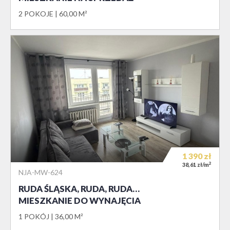
2 POKOJE
60,00 M²
1 390
zł
2
38,61 zł/m
NJA-MW-624
RUDA ŚLĄSKA, RUDA, RUDA…
MIESZKANIE DO WYNAJĘCIA
1 POKÓJ
36,00 M²