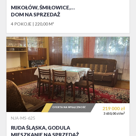
MIKOŁÓW, ŚMIŁOWICE,…
DOM NA SPRZEDAŻ
4 POKOJE
220,00 M²
OFERTA NA WYŁĄCZNOŚĆ
219 000
zł
2
3 650,00 zł/m
NJA-MS-625
RUDA ŚLĄSKA, GODULA
MIESZKANIE NA SPRZEDAŻ