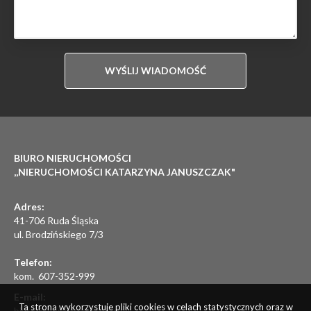
BIURO NIERUCHOMOŚCI
,,NIERUCHOMOŚCI KATARZYNA JANUSZCZAK"
Adres:
41-706 Ruda Śląska
ul. Brodzińskiego 7/3
Telefon:
kom. 607-352-999
E-mail:
Ta strona wykorzystuje pliki cookies w celach statystycznych oraz w
biuro@nieruchomosci-kj.pl