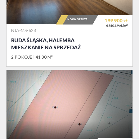
NOWA OFERTA
199 900
zł
2
4 840,19 zł/m
NJA-MS-628
RUDA ŚLĄSKA, HALEMBA
MIESZKANIE NA SPRZEDAŻ
2 POKOJE
41,30 M²