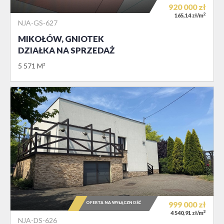
920 000
zł
2
165,14 zł/m
NJA-GS-627
MIKOŁÓW, GNIOTEK
DZIAŁKA NA SPRZEDAŻ
5 571 M²
OFERTA NA WYŁĄCZNOŚĆ
999 000
zł
2
4 540,91 zł/m
NJA-DS-626