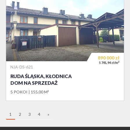
890 000
zł
2
5 741,94 zł/m
NJA-DS-621
RUDA ŚLĄSKA, KŁODNICA
DOM NA SPRZEDAŻ
5 POKOI
155,00 M²
1
2
3
4
»