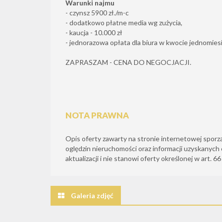
Warunki najmu
- czynsz 5900 zł./m-c
- dodatkowo płatne media wg zużycia,
- kaucja - 10.000 zł
- jednorazowa opłata dla biura w kwocie jednomie
ZAPRASZAM - CENA DO NEGOCJACJI.
NOTA PRAWNA
Opis oferty zawarty na stronie internetowej sporz
oględzin nieruchomości oraz informacji uzyskanych 
aktualizacji i nie stanowi oferty określonej w art. 6
Galeria zdjęć