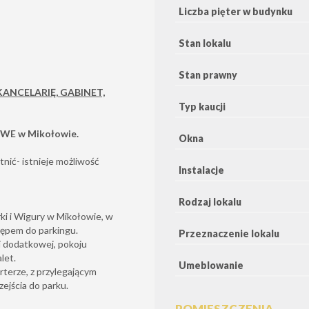
Liczba pięter w budynku
Stan lokalu
Stan prawny
KANCELARIĘ, GABINET,
Typ kaucji
WE w Mikołowie.
Okna
tnić- istnieje możliwość
Instalacje
Rodzaj lokalu
rki i Wigury w Mikołowie, w
tępem do parkingu.
Przeznaczenie lokalu
li dodatkowej, pokoju
let.
Umeblowanie
terze, z przylegającym
ejścia do parku.
POMIESZCZENIA