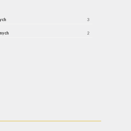
ych
3
rnych
2