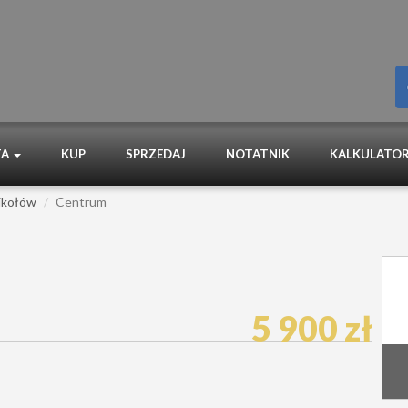
TA
KUP
SPRZEDAJ
NOTATNIK
KALKULATOR
ikołów
Centrum
5 900 zł