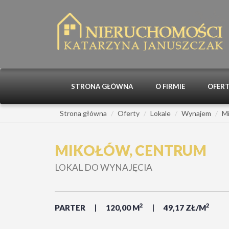
STRONA GŁÓWNA
O FIRMIE
OFER
Strona główna
Oferty
Lokale
Wynajem
M
MIKOŁÓW, CENTRUM
LOKAL DO WYNAJĘCIA
2
2
PARTER
120,00 M
49,17 ZŁ/M