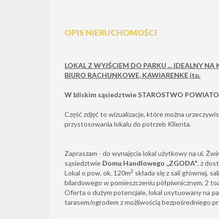
OPIS NIERUCHOMOŚCI
LOKAL Z WYJŚCIEM DO PARKU ... IDEALNY NA 
BIURO RACHUNKOWE, KAWIARENKĘ itp.
W bliskim sąsiedztwie STAROSTWO POWIATO
Część zdjęć to wizualizacje, które można urzeczywis
przystosowania lokalu do potrzeb Klienta.
Zapraszam - do wynajęcia lokal użytkowy na ul. Żwi
sąsiedztwie
Domu Handlowego ,,ZGODA"
, z dos
2
Lokal o pow. ok. 120m
składa się z sali głównej, sa
bilardowego w pomieszczeniu półpiwnicznym, 2 toa
Oferta o
dużym potencjale, l
okal usytuowany na par
tarasem/ogrodem z możliwością bezpośredniego prz