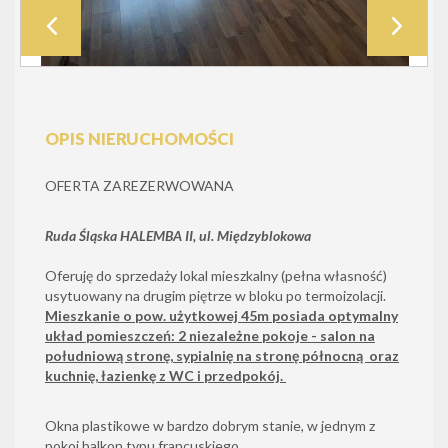
OPIS NIERUCHOMOŚCI
OFERTA ZAREZERWOWANA
Ruda Śląska HALEMBA II, ul. Międzyblokowa
Oferuję do sprzedaży lokal mieszkalny (pełna własność)
usytuowany na drugim piętrze w bloku po termoizolacji.
Mieszkanie o pow. użytkowej 45m posiada optymalny
układ pomieszczeń: 2 niezależne pokoje - salon na
południową stronę, sypialnię na stronę północną oraz
kuchnię, łazienkę z WC i przedpokój.
Okna plastikowe w bardzo dobrym stanie, w jednym z
pokoi balkon typu francuskiego.