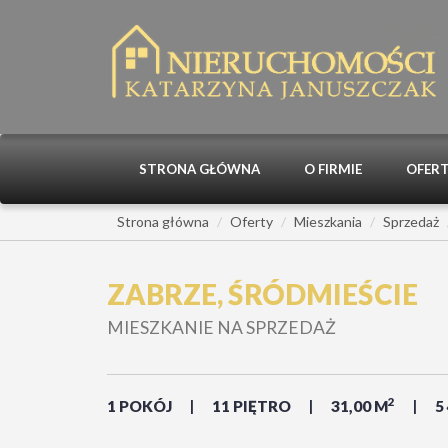
STRONA GŁÓWNA
O FIRMIE
OFER
Strona główna
Oferty
Mieszkania
Sprzedaż
ZABRZE, ŚRÓDMIEŚCIE
MIESZKANIE NA SPRZEDAŻ
2
1 POKÓJ
11 PIĘTRO
31,00 M
5