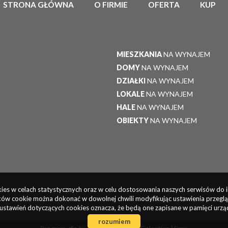
STRONA GŁÓWNA
O FIRMIE
OFERTA
KUP
MIESZKANIA
NA WYNAJEM
DOMY
NA WYNAJEM
DZIAŁKI
NA WYNAJEM
LOKALE
NA WYNAJEM
HALE
NA WYNAJEM
OBIEKTY
NA WYNAJEM
okies w celach statystycznych oraz w celu dostosowania naszych serwisów do 
ów cookie można dokonać w dowolnej chwili modyfikując ustawienia przegląda
ustawień dotyczących cookies oznacza, że będą one zapisane w pamięci urzą
rozumiem