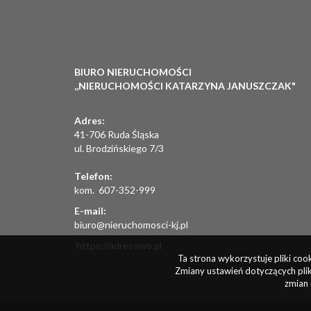
BIURO NIERUCHOMOŚCI
,,NIERUCHOMOŚCI KATARZYNA JANUSZCZAK"
Adres:
41-706 Ruda Śląska
ul. Brodzińskiego 7/3
Telefon:
kom. 607-352-999
E-mail:
biuro@nieruchomosci-kj.pl
https://adresowo.pl
Ta strona wykorzystuje pliki co
Zmiany ustawień dotyczących plik
zmian 