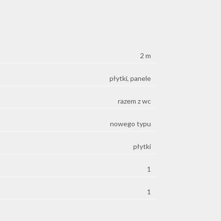
2 m
płytki, panele
razem z wc
nowego typu
płytki
1
1