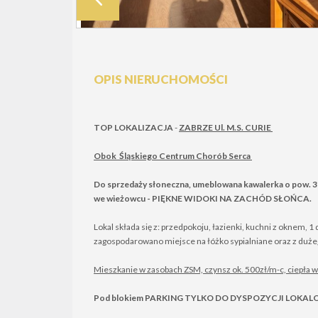
OPIS NIERUCHOMOŚCI
TOP LOKALIZACJA
-
ZABRZE Ul. M.S. CURIE
Obok Śląskiego Centrum Chorób Serca
Do sprzedaży słoneczna, umeblowana kawalerka o pow. 3
we wieżowcu - PIĘKNE WIDOKI NA ZACHÓD SŁOŃCA.
Lokal składa się z: przedpokoju, łazienki, kuchni z oknem, 
zagospodarowano miejsce na łóżko sypialniane oraz z duż
Mieszkanie w zasobach ZSM, czynsz ok. 500zł/m-c, ciepła wo
Pod blokiem
PARKING TYLKO DO DYSPOZYCJI LOKAL