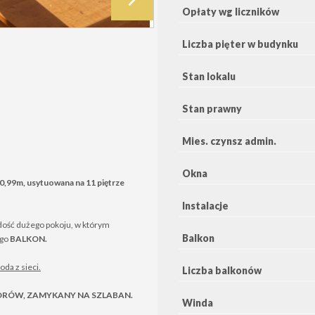
Opłaty wg liczników
Liczba pięter w budynku
Stan lokalu
Stan prawny
Mies. czynsz admin.
Okna
0,99m, usytuowana na 11 piętrze
Instalacje
1 dość dużego pokoju, w którym
Balkon
ego
BALKON.
da z sieci.
Liczba balkonów
ORÓW, ZAMYKANY NA SZLABAN.
Winda