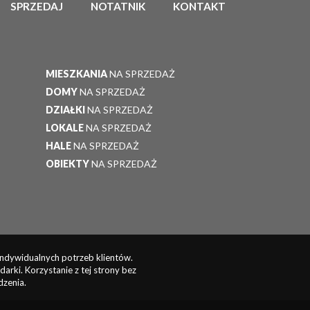
SPRZEDAJ
NOTATNIK
KONTAKT
MIESZKANIA
NA SPRZEDAŻ
DOMY
NA SPRZEDAŻ
DZIAŁKI
NA SPRZEDAŻ
LOKALE
NA SPRZEDAŻ
HALE
NA SPRZEDAŻ
OBIEKTY
NA SPRZEDAŻ
indywidualnych potrzeb klientów.
rki. Korzystanie z tej strony bez
dzenia.