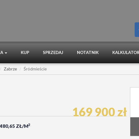
TA
KUP
SPRZEDAJ
NOTATNIK
KALKULATOR
Zabrze
Śródmieście
169 900 zł
2
 480,65 ZŁ/M