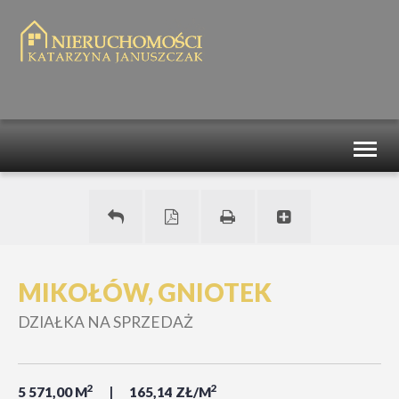
Toggl
naviga
MIKOŁÓW, GNIOTEK
DZIAŁKA NA SPRZEDAŻ
2
2
5 571,00 M
165,14 ZŁ/M