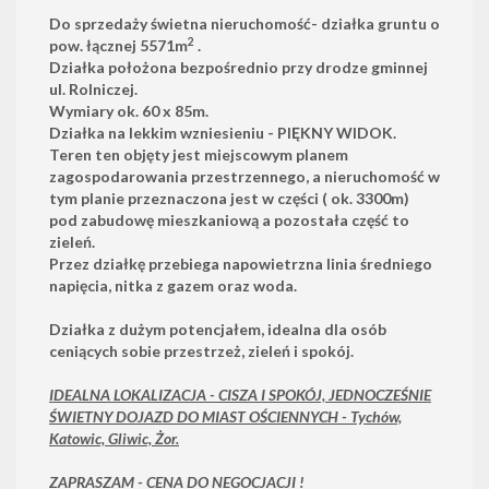
Do sprzedaży świetna nieruchomość- działka gruntu o
2
pow. łącznej 5571m
.
Działka położona bezpośrednio przy drodze gminnej
ul. Rolniczej.
Wymiary ok. 60 x 85m.
Działka na lekkim wzniesieniu - PIĘKNY WIDOK.
Teren ten objęty jest miejscowym planem
zagospodarowania przestrzennego, a nieruchomość w
tym planie przeznaczona jest w części ( ok. 3300m)
pod zabudowę mieszkaniową a pozostała część to
zieleń.
Przez działkę przebiega napowietrzna linia średniego
napięcia, nitka z gazem oraz woda.
Działka z dużym potencjałem, idealna dla osób
ceniących sobie przestrzeż, zieleń i spokój.
IDEALNA LOKALIZACJA - CISZA I SPOKÓJ, JEDNOCZEŚNIE
ŚWIETNY DOJAZD DO MIAST OŚCIENNYCH - Tychów,
Katowic, Gliwic, Żor.
ZAPRASZAM - CENA DO NEGOCJACJI !