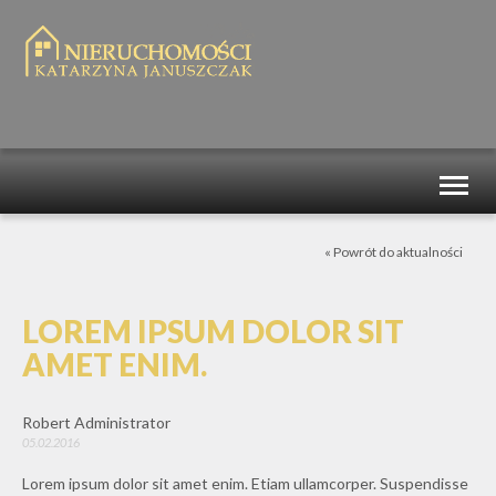
Toggl
naviga
« Powrót do aktualności
LOREM IPSUM DOLOR SIT
AMET ENIM.
Robert Administrator
05.02.2016
Lorem ipsum dolor sit amet enim. Etiam ullamcorper. Suspendisse