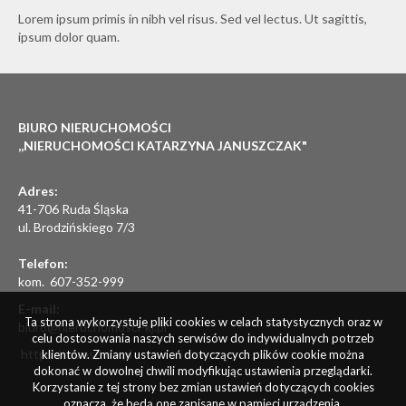
Lorem ipsum primis in nibh vel risus. Sed vel lectus. Ut sagittis,
ipsum dolor quam.
BIURO NIERUCHOMOŚCI
,,NIERUCHOMOŚCI KATARZYNA JANUSZCZAK"
Adres:
41-706 Ruda Śląska
ul. Brodzińskiego 7/3
Telefon:
kom. 607-352-999
E-mail:
Ta strona wykorzystuje pliki cookies w celach statystycznych oraz w
biuro@nieruchomosci-kj.pl
celu dostosowania naszych serwisów do indywidualnych potrzeb
https://adresowo.pl
klientów. Zmiany ustawień dotyczących plików cookie można
dokonać w dowolnej chwili modyfikując ustawienia przeglądarki.
Korzystanie z tej strony bez zmian ustawień dotyczących cookies
oznacza, że będą one zapisane w pamięci urządzenia.