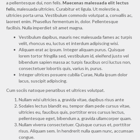
a pellentesque dui, non felis.
Maecenas malesuada elit lectus
felis
, malesuada ultricies. Curabitur et ligula. Ut molestie a,
ultricies porta urna. Vestibulum commodo volutpat a, convallis ac,
laoreet enim. Phasellus fermentum in, dolor. Pellentesque
facilisis. Nulla imperdiet sit amet magna.
Vestibulum dapibus, mauris nec malesuada fames ac turpis
velit, rhoncus eu, luctus et interdum adipiscing wisi.
Aliquam erat ac ipsum. Integer aliquam purus. Quisque
lorem tortor fringilla sed, vestibulum id, eleifend justo vel
bibendum sapien massa ac turpis faucibus orci luctus non,
consectetuer lobortis quis, varius in, purus.
Integer ultrices posuere cubilia Curae, Nulla ipsum dolor
lacus, suscipit adipiscing.
Cum sociis natoque penatibus et ultrices volutpat.
Nullam wisi ultricies a, gravida vitae, dapibus risus ante
Sodales lectus blandit eu, tempor diam pede cursus vitae,
ultricies eu, faucibus quis, porttitor eros cursus lectus,
pellentesque eget, bibendum a, gravida ullamcorper quam.
Nullam viverra consectetuer. Quisque cursus et, porttitor
risus. Aliquam sem. In hendrerit nulla quam nunc, accumsan
congue.