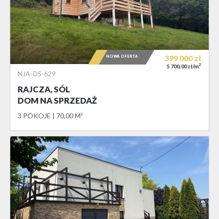
NOWA OFERTA
399 000
zł
2
5 700,00 zł/m
NJA-DS-629
RAJCZA, SÓL
DOM NA SPRZEDAŻ
3 POKOJE
70,00 M²