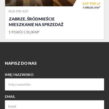
169 900
zł
2
5 480,65 zł/m
NJA-MS-619
ZABRZE, ŚRÓDMIEŚCIE
MIESZKANIE NA SPRZEDAŻ
1 POKÓJ
31,00 M²
NAPISZ DO NAS
IMIĘ I NAZWISKO
EMAIL