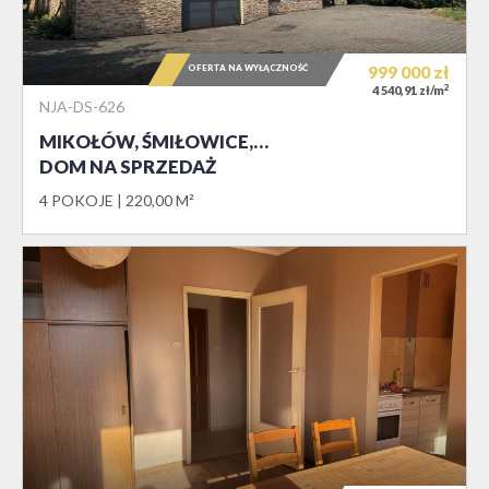
OFERTA NA WYŁĄCZNOŚĆ
999 000
zł
2
4 540,91 zł/m
NJA-DS-626
MIKOŁÓW, ŚMIŁOWICE,…
DOM NA SPRZEDAŻ
4 POKOJE
220,00 M²